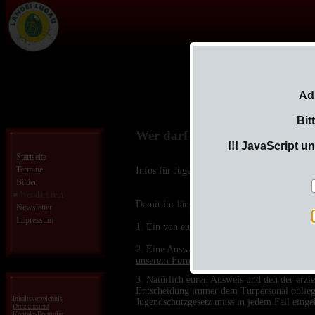
Ad
Bit
Wer darf rein
!!! JavaScript u
Startseite
Termine
Infos für Jugendliche ab 16 Jahren
Bilder
Wer darf rein
Damit ihr länger als 24 Uhr auf einer Verans
Newsletter
Impressum
1. Ein von euren Eltern ausgefülltes Formul
2. Eine Ausweiskopie des unterzeichnenden El
unserem Formular
direkt neben die Unterschr
3. Natürlich euren Ausweis und den der erzieh
Entscheidung immer dem Türpersonal obliegt
Inhaltsverzeichnis
Jugendschutzgesetz muss in jedem Fall einge
Druckansicht
Kontakt-Formular