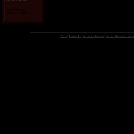
Login
Letzte Änderung:
10.03.2019, 09:35
2019@Landei Lugau .:www.landeilugau.de:. Konzerte Party